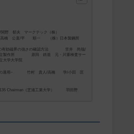
高/関野 郁夫 マークテック（株）
洋/高橋 公直/平 順一 （株）日本製鋼所
表面の有効磁界の強さの確認方法 笠井 尚哉/
日立製作所 原田 鉄造 元・川重検査サー
立大学大学院
像への適用− 竹村 貴人/高橋 学/小田 匡
 135 Chairman（芝浦工業大学） 羽田野