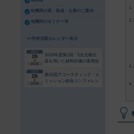
他機関の賞・助成・公募のご案内
他機関のセミナー等
>>学術活動カレンダー表示
08月
2026年度第1回「2次元検出
26
水
器を用いた材料評価の実用化
2026
研究会」研究セミナー
10月
第25回アコースティック・エ
26
月
ミッション総合コンファレン
2026
ス－“音や振動”で拓くNDEの
最前線－【札幌】