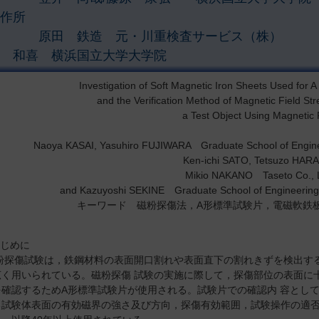
作所
原田 鉄造 元・川重検査サービス（株） 
 和喜 横浜国立大学大学院
Investigation of Soft Magnetic Iron Sheets Used for 
and the Verification Method of Magnetic Field Str
a Test Object Using Magnetic 
Naoya KASAI, Yasuhiro FUJIWARA Graduate School of Enginee
Ken-ichi SATO, Tetsuzo HAR
Mikio NAKANO Taseto Co., L
and Kazuyoshi SEKINE Graduate School of Engineering,
キーワード 磁粉探傷法，A形標準試験片，電磁軟鉄
はじめに
探傷試験は，鉄鋼材料の表面開口割れや表面直下の割れきずを検出する
広く用いられている。磁粉探傷 試験の実施に際して，探傷部位の表面に
を確認するためA形標準試験片が使用される。試験片での確認内 容とし
試験体表面の有効磁界の強さ及び方向，探傷有効範囲，試験操作の適否を調べ