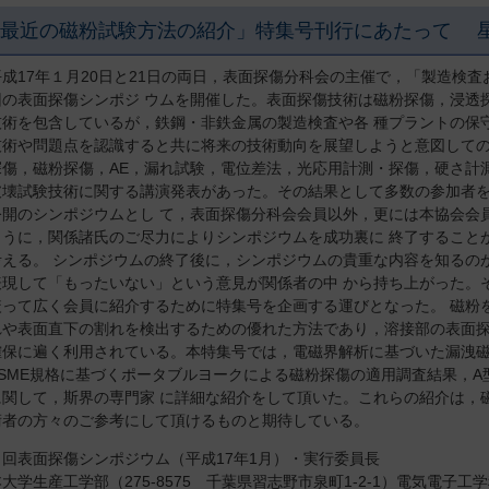
「最近の磁粉試験方法の紹介」特集号刊行にあたって
平成17年１月20日と21日の両日，表面探傷分科会の主催で，「製造検
回の表面探傷シンポジ ウムを開催した。表面探傷技術は磁粉探傷，浸透
技術を包含しているが，鉄鋼・非鉄金属の製造検査や各 種プラントの保
技術や問題点を認識すると共に将来の技術動向を展望しようと意図しての
探傷，磁粉探傷，AE，漏れ試験，電位差法，光応用計測・探傷，硬さ計
破壊試験技術に関する講演発表があった。その結果として多数の参加者
公開のシンポジウムとし て，表面探傷分科会会員以外，更には本協会会
ように，関係諸氏のご尽力によりシンポジウムを成功裏に 終了すること
考える。 シンポジウムの終了後に，シンポジウムの貴重な内容を知るの
表現して「もったいない」という意見が関係者の中 から持ち上がった。
絞って広く会員に紹介するために特集号を企画する運びとなった。 磁粉
れや表面直下の割れを検出するための優れた方法であり，溶接部の表面探
確保に遍く利用されている。本特集号では，電磁界解析に基づいた漏洩磁
ASME規格に基づくポータブルヨークによる磁粉探傷の適用調査結果，
に関して，斯界の専門家 に詳細な紹介をして頂いた。これらの紹介は，
術者の方々のご参考にして頂けるものと期待している。
８回表面探傷シンポジウム（平成17年1月）・実行委員長
学生産工学部（275-8575 千葉県習志野市泉町1-2-1）電気電子