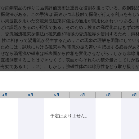
質な鉄鋼製品の作りに品質評価技術は重要な役割を担っている。鉄鋼製
束探傷法がある。この手法は 高速かつ非接触で探傷が行える利点を有し
高い周波数を用いた交流漏洩磁束探傷法の適用が実用化されつ つある。
などに課題があるのが現状である。そのため，検査の高度化にはきずの検
る。交流漏洩磁束探傷法は磁気飽和領域の交流磁界を使用するため，鋼
形 性に相まって渦電流が発生するため，この現象の理解を困難にしてい
るためには，試験における磁束や渦 電流の振る舞いを把握する必要があ
なぜなら渦電流や磁束は板表面から位相を変化させながら，しかも非線 
は直接測定することはできなくて，表面からそれらの積分量としてしか観
が有効である１），２）。しかし，強磁性体の非線形性をどう取り扱う
ルをどう取 り扱うかが問題になる。このような数値解析法について解説
4月
5月
6月
7月
8月
9月
SO 9934に準じた磁粉の評価
予定はありません。
三須 由加/大塚 正規/佐野 嘉高/関野 郁夫 マ
ation Method for Fluorescent Magnetic Particles According to ISO 993