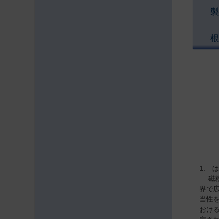
製
根
1. 
磁粉
界で
当性
おける