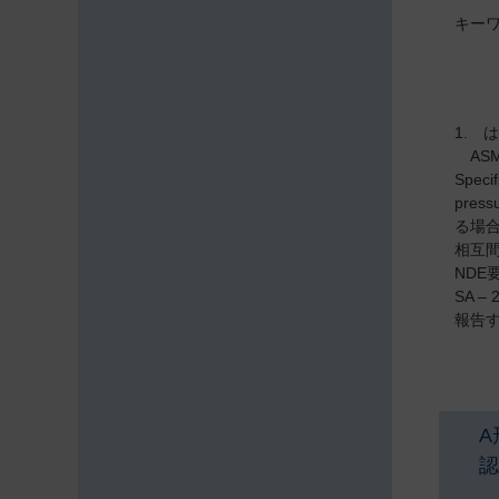
キー
1. 
ASM
Speci
pre
る場合は
相互間
ND
SA 
報告
A
認