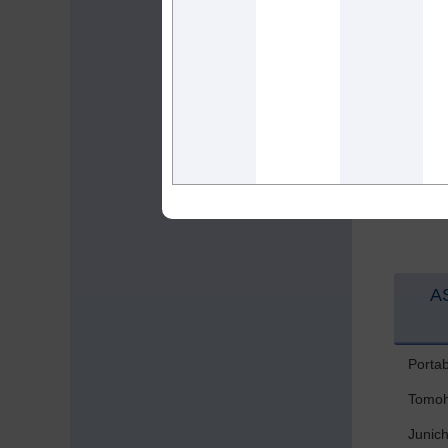
Yuka 
キー
1. 
現在施
ない
本文
A
Porta
Tomoh
Junic