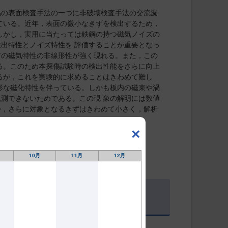
品の表面検査手法の一つに非破壊検査手法の交流漏
ている。近年，表面の微小なきずを検出するため，
しかし，実用に当たっては鉄鋼の持つ磁気ノイズの
出特性とノイズ特性を 評価することが重要となっ
材の磁気特性の非線形性が強く現れる。また，この
る。このため本探傷試験時の検出性能をさらに向上
るが，これを実験的に求めることはきわめて難し
形な磁化特性を伴っている。しかも板内の磁束や渦
測できないためである。この現 象の解明には数値
か，さらに対象となるきずはきわめて小さく，解析
する。
×
10月
11月
12月
ークテック（株）
4-2