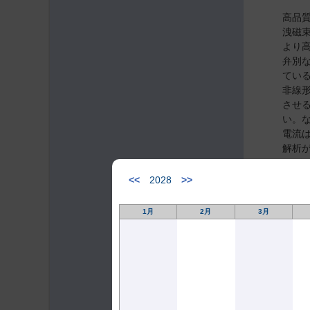
高品
洩磁
より
弁別
てい
非線
させ
い。
電流
解析
モデ
<<
2028
>>
1月
2月
3月
I
An Evalu