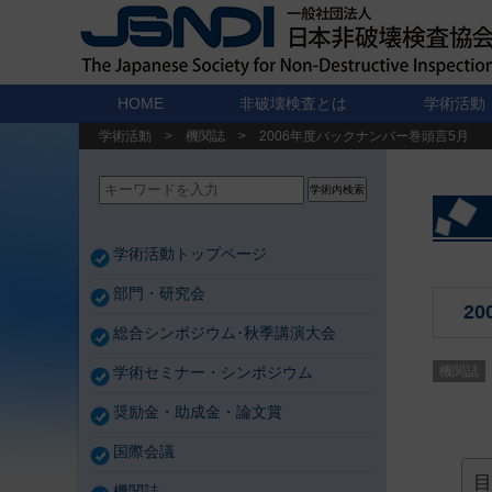
HOME
非破壊検査とは
学術活動
学術活動
>
機関誌
>
2006年度バックナンバー巻頭言5月
学術内検索
学術活動トップページ
部門・研究会
2
総合シンポジウム･秋季講演大会
学術セミナー・シンポジウム
機関誌
奨励金・助成金・論文賞
国際会議
目
機関誌