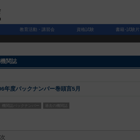
教育活動・講習会
資格試験
書籍･試験片
機関誌
006年度バックナンバー巻頭言5月
機関誌バックナンバー
過去の機関誌
次