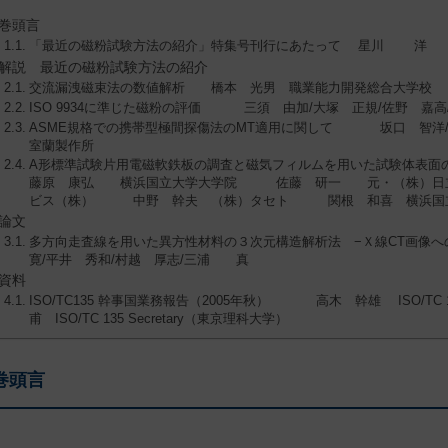
巻頭言
「最近の磁粉試験方法の紹介」特集号刊行にあたって 星川 洋
解説 最近の磁粉試験方法の紹介
交流漏洩磁束法の数値解析 橋本 光男 職業能力開発総合大学校
ISO 9934に準じた磁粉の評価 三須 由加/大塚 正規/佐野 嘉
ASME規格での携帯型極間探傷法のMT適用に関して 坂口 智
室蘭製作所
A形標準試験片用電磁軟鉄板の調査と磁気フィルムを用いた試験体
藤原 康弘 横浜国立大学大学院 佐藤 研一 元・（株）
ビス（株） 中野 幹夫 （株）タセト 関根 和喜 横浜国
論文
多方向走査線を用いた異方性材料の３次元構造解析法 −Ｘ線CT画
寛/平井 秀和/村越 厚志/三浦 真
資料
ISO/TC135 幹事国業務報告（2005年秋） 高木 幹雄 ISO/TC
甫 ISO/TC 135 Secretary（東京理科大学）
巻頭言