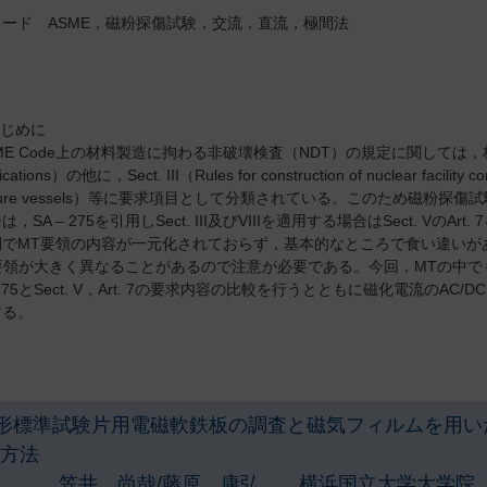
ワード ASME，磁粉探傷試験，交流，直流，極間法
はじめに
E Code上の材料製造に拘わる非破壊検査（NDT）の規定に関しては，材料規格 Sec
fications）の他に，Sect. III（Rules for construction of nuclear facility 
ssure vessels）等に要求項目として分類されている。このため磁粉探傷試
，SA – 275を引用しSect. III及びVIIIを適用する場合はSect. VのArt. 
でMT要領の内容が一元化されておらず，基本的なところで食い違いがあっ
E要領が大きく異なることがあるので注意が必要である。今回，MTの中
– 275とSect. V，Art. 7の要求内容の比較を行うとともに磁化電流
する。
形標準試験片用電磁軟鉄板の調査と磁気フィルムを用い
方法
笠井 尚哉/藤原 康弘 横浜国立大学大学院