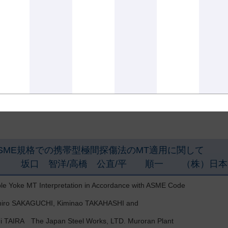
MISU, Masaki OTSUKA, Yoshitaka SANO and Ikuo SEKINO Marktec C
ワード 標準試験片，磁粉探傷試験，国際規格，磁粉，磁性体
はじめに
行されているJIS G 0565-1992 がISO 9934に準じて改定する準
磁粉の粒度測定や表記方法，磁粉の輝度，検査液の評価，安定性などの
ではJISとISOの大きな差異と特に磁粉の特性評価と検査液に関する試
SME規格での携帯型極間探傷法のMT適用に関して
坂口 智洋/高橋 公直/平 順一 （株）日本製
ble Yoke MT Interpretation in Accordance with ASME Code
iro SAKAGUCHI, Kiminao TAKAHASHI and
hi TAIRA The Japan Steel Works, LTD. Muroran Plant