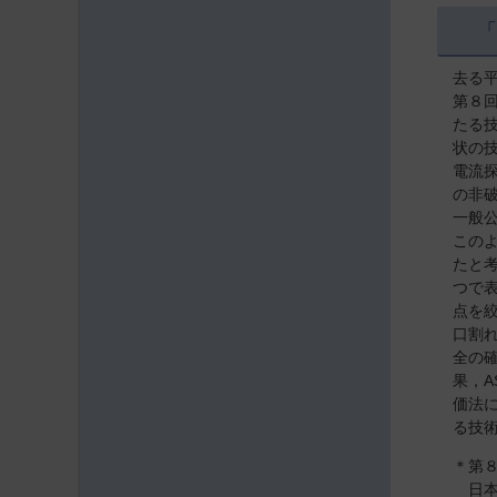
去る
第８
たる
状の
電流
の非
一般
この
たと
つで
点を
口割
全の
果，
価法
る技
＊第
日本大