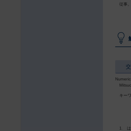
従事
Numerica
Mitsu
キー
1. 