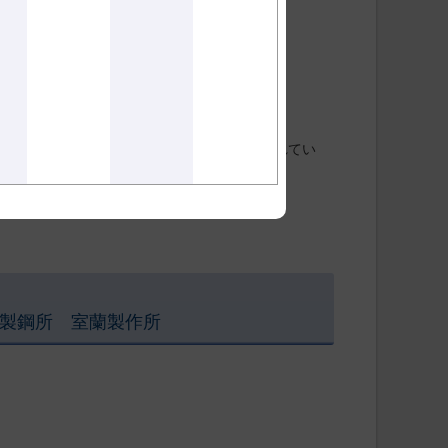
orp.
備がすすめられている。ISO規格ではJISに規定されてい
試験項目や試験方法が規定されている。
験について述べる。
鋼所 室蘭製作所