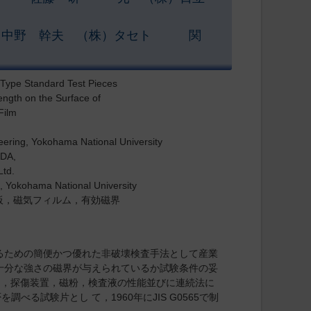
中野 幹夫 （株）タセト 関
A Type Standard Test Pieces
ength on the Surface of
Film
ring, Yokohama National University
ADA,
td.
 Yokohama National University
板，磁気フィルム，有効磁界
ための簡便かつ優れた非破壊検査手法として産業
十分な強さの磁界が与えられているか試験条件の妥
て，探傷装置，磁粉，検査液の性能並びに連続法に
る試験片とし て，1960年にJIS G0565で制