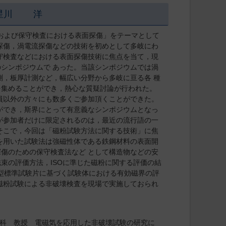
 星川 洋
査および保守検査における表面探傷」をテーマとして
探傷，渦電流探傷などの技術を初めとして多岐にわ
守検査などにおける表面探傷技術に焦点を当て，現
シンポジウムで あった。当該シンポジウムでは渦
測，板厚計測など，幅広い分野から多岐に亘る各 種
を集めることができ，熱心な質疑討論が行われた。
員以外の方々にも数多くご参加頂くことができた。
ができ，斯界にとって有意義なシンポジウムとなっ
が参加者だけに限定されるのは，最近の流行語の一
そこで，今回は「磁粉試験方法に関する技術」に焦
を用いた試験法は強磁性体である鉄鋼材料の表面開
傷のための保守検査法など として構造物などの安
束の評価方法，ISOに準じた磁粉に関する評価の結
A型標準試験片に基づく試験体における有効磁界の評
磁粉試験による非破壊検査を現場で実施しておられ
工学科 教授 電磁気を応用した非破壊試験の研究に