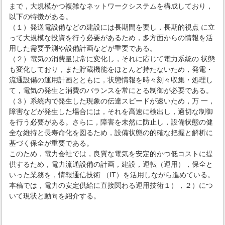
まで，大規模かつ複雑なネットワークシステムを構成しており，
以下の特徴がある。
（１）発送電設備などの建設には長期間を要し，長期的視点 に立
って大規模な投資を行う必要があるため，多方面からの情報を活
用した需要予測や設備計画などが重要である。
（２）電気の消費量は常に変化し，それに応じて電力系統の 状態
も変化しており，また貯蔵機能をほとんど持たないため，発電・
流通設備の運用計画とともに，状態情報を時々刻々収集・処理し
て，電気の発生と消費のバランスを常にとる制御が必要である。
（３）系統内で発生した現象の伝達スピードが速いため，万 一，
障害などが発生した場合には，それを高速に検出し，適切な制御
を行う必要がある。さらに，障害を未然に防止し，設備状態の健
全な維持と長寿命化を図るため，設備状態の的確な把握と解析に
基づく保全が重要である。
このため，電力会社では，良質な電気を安定的かつ低コストに提
供するため，電力流通設備の計画，建設，運転（運用），保全と
いった業務を，情報通信技術 （IT）を活用しながら進めている。
本稿では，電力の安定供給に直接関わる運用技術１），２）につ
いて現状と動向を紹介する。