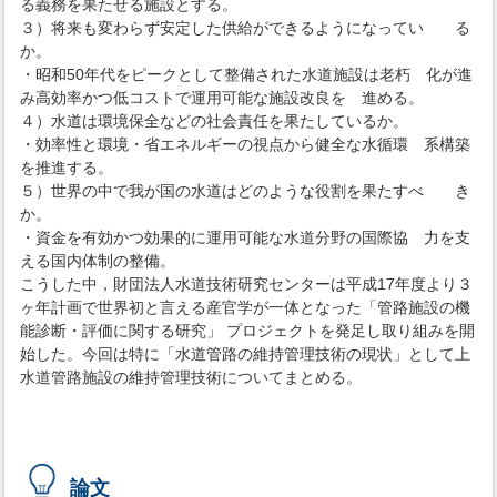
る義務を果たせる施設とする。
３）将来も変わらず安定した供給ができるようになってい る
か。
・昭和50年代をピークとして整備された水道施設は老朽 化が進
み高効率かつ低コストで運用可能な施設改良を 進める。
４）水道は環境保全などの社会責任を果たしているか。
・効率性と環境・省エネルギーの視点から健全な水循環 系構築
を推進する。
５）世界の中で我が国の水道はどのような役割を果たすべ き
か。
・資金を有効かつ効果的に運用可能な水道分野の国際協 力を支
える国内体制の整備。
こうした中，財団法人水道技術研究センターは平成17年度より３
ヶ年計画で世界初と言える産官学が一体となった「管路施設の機
能診断・評価に関する研究」 プロジェクトを発足し取り組みを開
始した。今回は特に「水道管路の維持管理技術の現状」として上
水道管路施設の維持管理技術についてまとめる。
論文