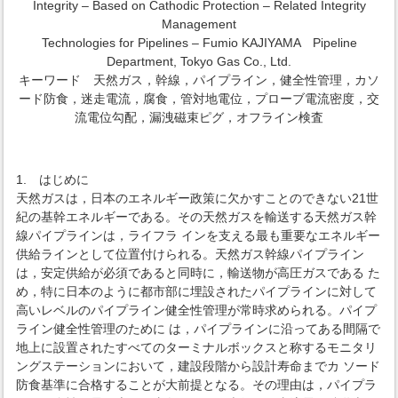
Integrity – Based on Cathodic Protection – Related Integrity
Management
Technologies for Pipelines – Fumio KAJIYAMA Pipeline
Department, Tokyo Gas Co., Ltd.
キーワード 天然ガス，幹線，パイプライン，健全性管理，カソ
ード防食，迷走電流，腐食，管対地電位，プローブ電流密度，交
流電位勾配，漏洩磁束ピグ，オフライン検査
1. はじめに
天然ガスは，日本のエネルギー政策に欠かすことのできない21世
紀の基幹エネルギーである。その天然ガスを輸送する天然ガス幹
線パイプラインは，ライフラ インを支える最も重要なエネルギー
供給ラインとして位置付けられる。天然ガス幹線パイプライン
は，安定供給が必須であると同時に，輸送物が高圧ガスである た
め，特に日本のように都市部に埋設されたパイプラインに対して
高いレベルのパイプライン健全性管理が常時求められる。パイプ
ライン健全性管理のために は，パイプラインに沿ってある間隔で
地上に設置されたすべてのターミナルボックスと称するモニタリ
ングステーションにおいて，建設段階から設計寿命までカ ソード
防食基準に合格することが大前提となる。その理由は，パイプラ