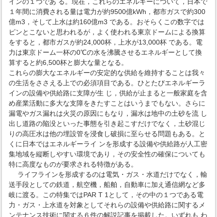
インの１つであ る。現在，これらのエネルギーについて，日本で
１年間に消費される量は電力が約9500億kWh，都市ガスで約300
億m3，そして上水は約160億m3 である。おそらくこの数字では
ピンとこないと思われるが，よく使われる東京ドームによる換算
をすると，都市ガスが約24,000杯，上水が13,000杯 である。電
力は東京ドーム一杯の0℃の水を沸騰させるエネルギーとして換
算すると約6,500杯と膨大な量となる。
これらの膨大なエネルギーの安定的な供給を維持することは我々
の生活をささえる上での必須項目である。ひとたびエネルギーラ
インの設備や供給路に支障が生 じ，供給が止まると一般家庭を含
め産業活動に多大な支障をきたすことはいうまでもない。さらに
漏電やガス漏れは火災の原因にもなり，漏水は地中の土砂を流 し
出し道路の陥没といった事態を引き起こすだけでなく，土砂混じ
りの高圧水は他の埋設管を浸食し破損に至らせる問題もある。と
くに日本ではエネルギーライ ンを形成する設備や供給路が人工密
集地域を縦断しやすい環境であり，その安全性の確保についても
特に高度なものが要求される特徴がある。
ライフラインを形成するのは電気・ガス・水道だけでなく，輸
送手段としての鉄道，航空機，船舶，自動車に加え通信網など多
岐に渡る。この特集ではPAR T 1として，その中の１つである電
力・ガス・上水道を対象としてそれらの設備や供給路に関するメ
ンテナンス技術に関する６件の解説記事を掲載した。いずれも わ