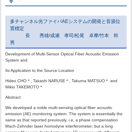
多チャンネル光ファイバAEシステムの開発と音源位
置標定
長 秀雄/成瀬 孝司/松尾 卓摩/竹本 幹
男
Development of Multi-Sensor Optical Fiber Acoustic Emission
System and
Its Application to the Source Location
Hideo CHO＊, Takashi NARUSE＊, Takuma MATSUO＊ and
Mikio TAKEMOTO＊
Abstract
We developed a noble multi-sensing optical fiber acoustic
emission (AE) monitoring system. The system is essentially the
same as that reported previously, i.e, a phase compensation
Mach-Zehnder laser homodyne interferometer; but a long