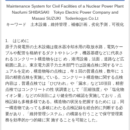
Maintenance System for Civil Facilities of a Nuclear Power Plant
Naofumi SHIBASAKI Tokyo Electric Power Company and
Masasi SUZUKI Todenkogyo.Co.Lt
キーワード 土木設備，維持管理，補修計画，劣化予測，可視化
1. はじめに
原子力発電所の土木設備は復水器冷却水用の取放水路，電気ケー
ブルや配管を格納するダクトやトレンチ，機器基礎などに代表さ
れるコンクリート構造物をはじ め，港湾設備，法面，道路など広
範囲に及ぶ。東京電力原子力土木部門では設備点検に関するマニ
ュアルを定め，構造物毎の点検は，年１回の普通点検，数年に １
回の精密点検を実施している。コンクリート構造物に関する点検
内容は，普通点検では「ひびわれ」や「漏水」など10項目，精密
点検ではコンクリートの性 状調査として「圧縮強度」や「塩化物
イオン量」などの5項目により健全性の確認を実施しており，点
検記録も多種多様である。構造物の状況を把握するために は，同
一構造物であっても多岐にわたる点検記録を総合的に判断する必
要があり，「維持管理システム」の構築を行うことで保守管理業
務を効率的かつ的確に実 施することを可能とした。