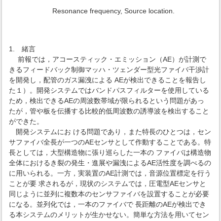
Resonance frequency, Source location.
1. 緒言
前報では，アコースティック・エミッション（AE）が計測で
きるフィードバック制御マッハ・ツェンダー型光ファイバ干渉計
を開発し，配管のガス漏洩による AEが検出できることを報告し
た１）。開発システムではバンドパスフィルターを使用している
ため，検出できるAEの周波数帯域が限られるという問題があっ
たが，管や板を伝播する比較的低周波数の誘導波を検出すること
ができた。
開発システムにお ける問題であり，また特長のひとつは，セン
サファイバ全長が一つのAEセンサとして作動することである。特
長としては，大型構造物に張り巡らした一本の ファイバは構造物
全体におけるき裂の発生・進展や漏洩によるAE活性度を調べるの
に用いられる。一方，実装置のAE計測では，音源位置標定を行う
ことが要 求されるが，現状のシステムでは，圧電型AEセンサと
同じように並列に複数本のセンサファイバを設置することが必要
になる。並列化では，一本のファイバで 長距離のAEが検出でき
る本システムのメリットが生かせない。簡単な方法を用いてセン