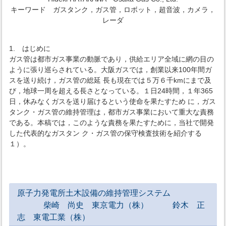
キーワード ガスタンク，ガス管，ロボット，超音波，カメラ，
レーダ
1. はじめに
ガス管は都市ガス事業の動脈であり，供給エリア全域に網の目の
ように張り巡らされている。大阪ガスでは，創業以来100年間ガ
スを送り続け，ガス管の総延 長も現在では５万６千kmにまで及
び，地球一周を超える長さとなっている。１日24時間，１年365
日，休みなくガスを送り届けるという使命を果たすため に，ガス
タンク・ガス管の維持管理は，都市ガス事業において重大な責務
である。本稿では，このような責務を果たすために，当社で開発
した代表的なガスタン ク・ガス管の保守検査技術を紹介する
１）。
原子力発電所土木設備の維持管理システム
柴崎 尚史 東京電力（株） 鈴木 正
志 東電工業（株）