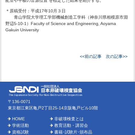
配管や平板の音源位置 を標定した結果を紹介する。
＊原稿受付：平成17年10月３日
青山学院大学理工学部機械創造工学科（神奈川県相模原市淵
野辺5-10-1）Faculty of Science and Engineering, Aoyama
Gakuin University
<<前の記事
次の記事>>
〒136-0071
東京都江東区亀戸2丁目25-14京阪亀戸ビル10階
HOME
非破壊検査とは
学術活動
教育活動・講習会
資格試験
書籍･試験片･頒布品