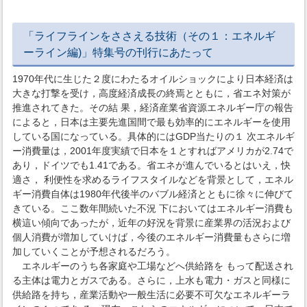
「ライフラインをささえる技術（その１：エネルギ
ーライン編)」特集号の刊行にあたって
1970年代に生じた２度にわたるオイルショックにより日本経済は
大きな打撃を受け，高度経済成長の終焉とともに，省エネ対策が
推進されてきた。その結 果，経済産業省資源エネルギー庁の報告
によると，日本は主要先進国間で最も効率的にエネルギーを使用
している国になっている。具体的にはGDP当たりの１ 次エネルギ
ー消費量は，2001年度実績で日本を１とすればアメリカが2.74で
あり，ドイツでも1.41である。省エネが進んでいるとはいえ，快
適さ， 利便性を求めるライフスタイルなどを背景として，エネル
ギー消費自体は1980年代後半のバブル経済とともに徐々に伸びて
きている。ここ数年間続いた不況 下においてはエネルギー消費も
横這い傾向であったが，近年の好況を背景に産業界の活況および
個人消費が増加していけば，今後のエネルギー消費量もさらに増
加していくことが予想されるだろう。
エネルギーのうち各家庭や工場などへ供給路を もって配送され
る主体は電力とガスである。さらに，上水も電力・ガスと同様に
供給路を持ち，産業活動や一般生活に必要不可欠なエネルギーラ