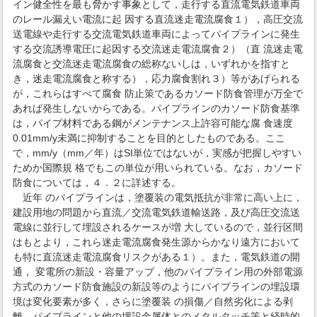
イン健全性を最も脅かす事象として，走行する直流電気鉄道車両
のレール漏えい電流に起 因する直流迷走電流腐食１），高圧交流
送電線や走行する交流電気鉄道車両によってパイプラインに発生
する交流誘導電圧に起因する交流迷走電流腐食２）（直 流迷走電
流腐食と交流迷走電流腐食の総称ないしは，いずれかを指すと
き，迷走電流腐食と称する），応力腐食割れ３）等があげられる
が，これらはすべて腐食 防止策であるカソード防食管理が万全で
あれば発生しないからである。パイプラインのカソード防食基準
は，パイプ材料である鋼がメンテナンス上許容可能な腐 食速度
0.01mm/y未満に抑制することを目的としたものである。ここ
で，mm/y（mm／年）はSI単位ではないが，実感が把握しやすい
ためか国際規 格でもこの単位が用いられている。なお，カソード
防食については，４．２に詳述する。
近年 のパイプラインは，塗覆装の電気抵抗が非常に高い上に，
建設用地の問題から直流／交流電気鉄道輸送路，及び高圧交流送
電線に並行して埋設されるケースが増 大しているので，並行区間
はもとより，これら迷走電流腐食発生源からかなり遠方において
も特に直流迷走電流腐食リスクがある１）。また，電気鉄道の開
通， 変電所の新設・容量アップ，他のパイプライン用の外部電源
方式のカソード防食施設の新設等のようにパイプラインの埋設環
境は変化要素が多く，さらに塗覆装 の損傷／自然劣化による剥
離，パイプラインと他の埋設金属体とのメタルタッチ等と経時的