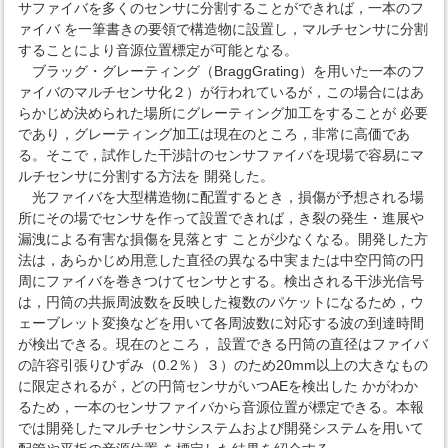
サファイバを多くのセンサに分割することができれば，一本のフ
ァイバ を一筆書きの要領で構造物に設置し，マルチセンサに分割
することにより音源位置標定が可能となる。
ブラッグ・グレーティング（BraggGrating）を用いた一本のフ
ァイバのマルチセンサ化２）が行われているが，この場合にはあ
らかじめ決められた場所にグレーティング加工をすることが 必要
であり，グレーティング加工は現在のところ，非常に高価であ
る。そこで，試作した干渉計のセンサファイバを現場で容易にマ
ルチセンサに分割する方法を 開発した。
光ファイバを大型構造物に配置するとき，損傷が予想される場
所にその場でセンサを作って設置できれば，き裂の発生・進展や
漏洩による有害な損傷を見落とす ことが少なくなる。開発した方
法は，あらかじめ用意した直径の異なる中実または中空円筒の円
周にファイバを巻きつけてセンサとする。検出される干渉光信号
は，円筒の共振周波数を反映した複数のパケットになるため，ウ
ェーブレット変換などを用いて各周波数に対応する波の到達時間
が検出できる。現在のところ， 設置できる円筒の直径はファイバ
の許容引張りひずみ（0.2％）３）のため20mm以上の大きなもの
に限定されるが，どの円筒センサがいつAEを検出した かがわか
るため，一本のセンサファイバから音源位置が標定できる。本報
では開発したマルチセンサシステムおよび開発システムを用いて