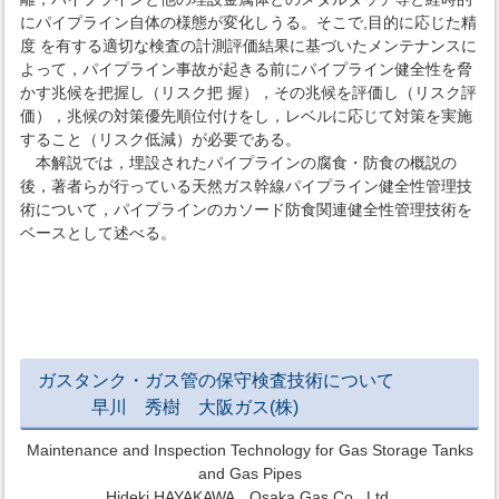
にパイプライン自体の様態が変化しうる。そこで,目的に応じた精
度 を有する適切な検査の計測評価結果に基づいたメンテナンスに
よって，パイプライン事故が起きる前にパイプライン健全性を脅
かす兆候を把握し（リスク把 握），その兆候を評価し（リスク評
価），兆候の対策優先順位付けをし，レベルに応じて対策を実施
すること（リスク低減）が必要である。
本解説では，埋設されたパイプラインの腐食・防食の概説の
後，著者らが行っている天然ガス幹線パイプライン健全性管理技
術について，パイプラインのカソード防食関連健全性管理技術を
ベースとして述べる。
ガスタンク・ガス管の保守検査技術について
早川 秀樹 大阪ガス(株)
Maintenance and Inspection Technology for Gas Storage Tanks
and Gas Pipes
Hideki HAYAKAWA Osaka Gas Co., Ltd.