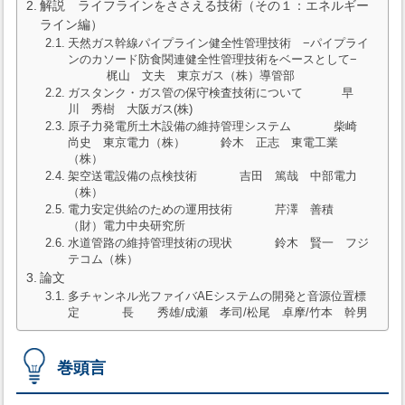
解説 ライフラインをささえる技術（その１：エネルギー
ライン編）
天然ガス幹線パイプライン健全性管理技術 −パイプライ
ンのカソード防食関連健全性管理技術をベースとして−
梶山 文夫 東京ガス（株）導管部
ガスタンク・ガス管の保守検査技術について 早
川 秀樹 大阪ガス(株)
原子力発電所土木設備の維持管理システム 柴崎
尚史 東京電力（株） 鈴木 正志 東電工業
（株）
架空送電設備の点検技術 吉田 篤哉 中部電力
（株）
電力安定供給のための運用技術 芹澤 善積
（財）電力中央研究所
水道管路の維持管理技術の現状 鈴木 賢一 フジ
テコム（株）
論文
多チャンネル光ファイバAEシステムの開発と音源位置標
定 長 秀雄/成瀬 孝司/松尾 卓摩/竹本 幹男
巻頭言