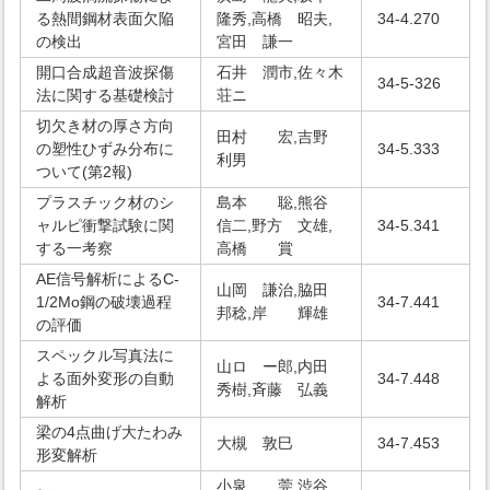
る熱間鋼材表面欠陥
隆秀,高橋 昭夫,
34-4.270
の検出
宮田 謙一
開口合成超音波探傷
石井 潤市,佐々木
34-5-326
法に関する基礎検討
荘ニ
切欠き材の厚さ方向
田村 宏,吉野
の塑性ひずみ分布に
34-5.333
利男
ついて(第2報)
プラスチック材のシ
島本 聡,熊谷
ャルピ衝撃試験に関
信二,野方 文雄,
34-5.341
する一考察
高橋 賞
AE信号解析によるC-
山岡 謙治,脇田
1/2Mo鋼の破壊過程
34-7.441
邦稔,岸 輝雄
の評価
スペックル写真法に
山ロ ー郎,内田
よる面外変形の自動
34-7.448
秀樹,斉藤 弘義
解析
梁の4点曲げ大たわみ
大槻 敦巳
34-7.453
形変解析
小泉 莞,渋谷