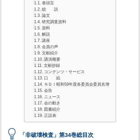
巻頭言
総 説
論文
研究調査資料
資料
解説
講座
会員の声
文献紹介
講演概要
文献抄録
コンテンツ・サービス
口 絵
ＮＤＩ昭和59年度各委員会委員名簿
会告
ニュース
会の動き
図書紹介
正誤表
「非破壊検査」第34巻総目次