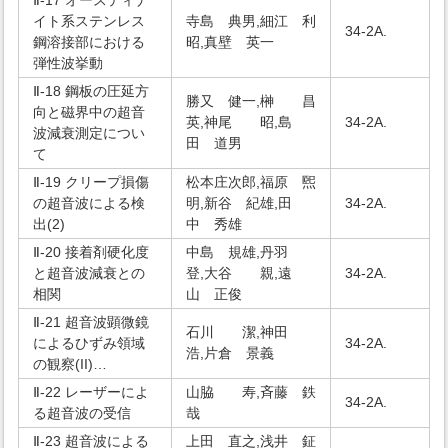
Ⅱ-17 オースティナ
イト系ステンレス
寺島 典男,細江 利
34-2A.
鋼溶接部における
昭,真壁 英一
弾性波挙動
Ⅱ-18 鋼板の圧延方
勝又 健一,榊 昌
向と磁界中の超音
英,神尾 昭,島
34-2A.
波減衰測定につい
田 道男
て
Ⅱ-19 クリープ損傷
松本庄次郎,福原 煕
の超音波による検
明,新谷 紀雄,田
34-2A.
出(2)
中 秀雄
Ⅱ-20 接着剤硬化度
中島 規雄,丹羽
と超音波減衰との
登,大谷 親,遠
34-2A.
相関
山 正俊
Ⅱ-21 超音波顕微鏡
石川 潔,神田
によるひずみ領域
34-2A.
浩,片倉 景義
の観察(II)…
Ⅱ-22 レーザーによ
山脇 寿,斉藤 鉄
34-2A.
る超音波の受信
哉
Ⅱ-23 超音波による
上田 直之,浅井 鉦