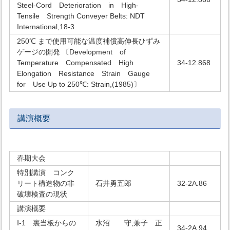
Steel-Cord Deterioration in High-
Tensile Strength Conveyer Belts: NDT
International,18-3
250℃ まで使用可能な温度補償高伸長ひずみ
ゲージの開発 〔Development of
Temperature Compensated High
34-12.868
Elongation Resistance Strain Gauge
for Use Up to 250℃: Strain,(1985)〕
講演概要
春期大会
特別講演 コンク
リート構造物の非
石井勇五郎
32-2A.86
破壊検査の現状
講演概要
Ⅰ-1 裏当板からの
水沼 守,兼子 正
34-2A.94