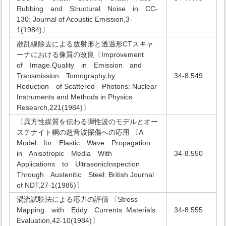
Rubbing and Structural Noise in CC-
130: Journal of Acoustic Emission,3-
1(1984)〕
散乱線除去による放射形と透過形CTスキャ
ーナにおける像質の改良〔Improvement
of Image.Quality in Emission and
Transmission Tomography,by
34-8.549
Reduction of Scattered Photons: Nuclear
Instruments and Methods in Physics
Research,221(1984)〕
〔異方性媒質を伝わる弾性波のモデルとオー
ステナイト鋼の超音波探傷への応用 〔A
Model for Elastic Wave Propagation
in Anisotropic Media With
34-8.550
Applications to UltrasonicInspection
Through Austenitic Steel: British Journal
of NDT,27-1(1985)〕
渦流試験法による応力の評価 〔Stress
Mapping with Eddy Currents: Materials
34-8.555
Evaluation,42-10(1984)〕