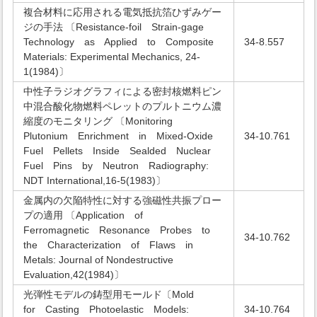
複合材料に応用される電気抵抗箔ひずみゲー
ジの手法 〔Resistance-foil Strain-gage
Technology as Applied to Composite
34-8.557
Materials: Experimental Mechanics, 24-
1(1984)〕
中性子ラジオグラフィによる密封核燃料ピン
中混合酸化物燃料ペレットのプルトニウム濃
縮度のモニタリング 〔Monitoring
Plutonium Enrichment in Mixed-Oxide
34-10.761
Fuel Pellets Inside Sealded Nuclear
Fuel Pins by Neutron Radiography:
NDT International,16-5(1983)〕
金属内の欠陥特性に対する強磁性共振プロー
プの適用 〔Application of
Ferromagnetic Resonance Probes to
34-10.762
the Characterization of Flaws in
Metals: Journal of Nondestructive
Evaluation,42(1984)〕
光弾性モデルの鋳型用モールド〔Mold
for Casting Photoelastic Models:
34-10.764