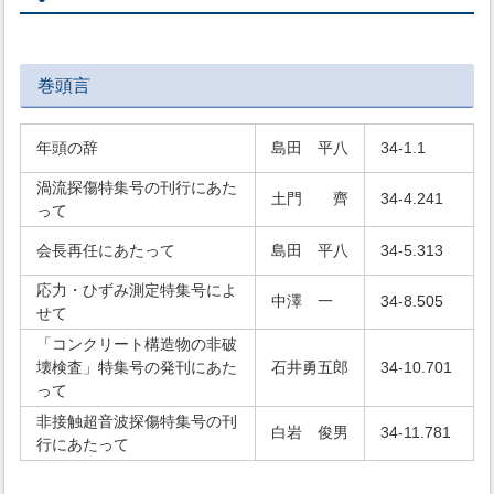
巻頭言
年頭の辞
島田 平八
34-1.1
渦流探傷特集号の刊行にあた
土門 齊
34-4.241
って
会長再任にあたって
島田 平八
34-5.313
応力・ひずみ測定特集号によ
中澤 一
34-8.505
せて
「コンクリート構造物の非破
壊検査」特集号の発刊にあた
石井勇五郎
34-10.701
って
非接触超音波探傷特集号の刊
白岩 俊男
34-11.781
行にあたって