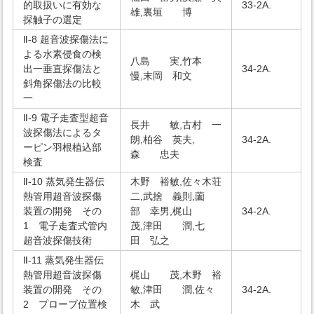
的取扱いに有効な
33-2A.
雄,裏垣 博
探触子の選定
Ⅱ-8 超音波探傷法に
よる水素侵食の検
八島 実,竹本
出一垂直探傷法と
34-2A.
慢,末岡 和文
斜角探傷法の比較
一
Ⅱ-9 電子走査型超音
長井 敏,古村 一
波探傷法によるタ
朗,柏谷 英夫,
34-2A.
ーピン羽根植込部
森 忠夫
検査
Ⅱ-10 蒸気発生器伝
木野 裕敏,佐々木荘
熱管用超音波探傷
二,武捨 義則,薗
装置の開発 その
部 幸男,梶山
34-2A.
1 電子走査式管内
茂,津田 潤,七
超音波探傷技術
田 弘之
Ⅱ-11 蒸気発生器伝
熱管用超音波探傷
梶山 茂,木野 裕
装置の開発 その
敏,津田 潤,佐々
34-2A.
2 プローブ位置検
木 武