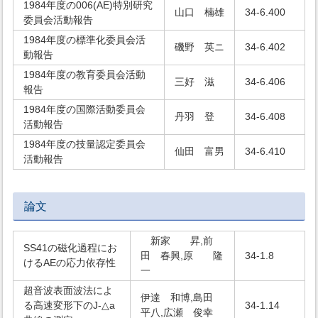
1984年度の006(AE)特別研究
山口 楠雄
34-6.400
委員会活動報告
1984年度の標準化委員会活
磯野 英ニ
34-6.402
動報告
1984年度の教育委員会活動
三好 滋
34-6.406
報告
1984年度の国際活動委員会
丹羽 登
34-6.408
活動報告
1984年度の技量認定委員会
仙田 富男
34-6.410
活動報告
論文
新家 昇,前
SS41の磁化過程にお
田 春興,原 隆
34-1.8
けるAEの応力依存性
一
超音波表面波法によ
伊達 和博,島田
る高速変形下のJ-△a
34-1.14
平八,広瀬 俊幸