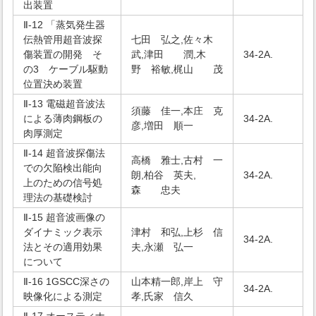
出装置
Ⅱ-12 「蒸気発生器
伝熱管用超音波探
七田 弘之,佐々木
傷装置の開発 そ
武,津田 潤,木
34-2A.
の3 ケーブル駆動
野 裕敏,梶山 茂
位置決め装置
Ⅱ-13 電磁超音波法
須藤 佳一,本庄 克
による薄肉鋼板の
34-2A.
彦,増田 順一
肉厚測定
Ⅱ-14 超音波探傷法
高橋 雅士,古村 一
での欠陥検出能向
朗,柏谷 英夫,
34-2A.
上のための信号処
森 忠夫
理法の基礎検討
Ⅱ-15 超音波画像の
ダイナミック表示
津村 和弘,上杉 信
34-2A.
法とその適用効果
夫,永瀬 弘一
について
Ⅱ-16 1GSCC深さの
山本精一郎,岸上 守
34-2A.
映像化による測定
孝,氏家 信久