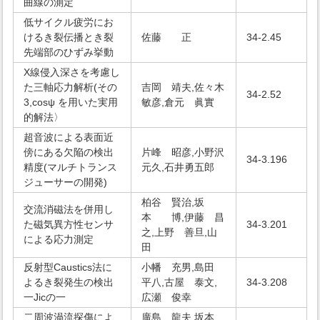
曲線の測定
低サイクル疲労にお
けるき裂伝播とき裂
佐藤 正
34-2.45
先端部のひずみ挙動
X線侵入深さを考慮し
た三軸応力解析(その
吉岡 靖夫,佐々木
34-2.52
3,cosψ を用いた実用
敏彦,倉元 眞實
的解法〉
超音波による表面近
傍にある欠陥の検出
片峰 昭彦,小野沢
34-3.196
精度(マルチトランス
元久,石井勇五郎
ジューサーの開発)
柏谷 賢治,坂
交流消磁法を併用し
本 博,伊藤 昌
た磁気異方性センサ
34-3.201
之,上野 善旦,山
による応力測定
田
反射型Caustics法に
小幡 充男,島田
よるき裂発生の検出
平八,古屋 泰文,
34-3.208
一Jicの一
広瀬 俊幸
二周波渦流探傷によ
廣島 龍夫,坂本