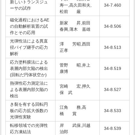
新しいトランスジュ
寿一,高久田和夫,
34-7.460
ーサの試作
松前 厳
磁化過程におけるAE
新家 昇,前田
の自動解析装置の試
34-8.506
春興,薄木 嘉雄
作とその応用
光弾性法による異直
澤 芳昭,西田
径パイプ継手の応力
34-8.513
正孝
解析
応力塗料膜法による
菅野 昭,井上
表層内部欠陥の検出
34-8.519
康博
(回転だ円体状空か)
熱弾性応力測定法に
宮崎 宏,押久
よる表層内部欠陥の
34-8.527
保 武
検出
き裂を有する回転円
江角 務,高
板の応力拡大係数の
34-8.533
橋 賞
光弾性実験
転移領域での光弾性
岸 武保,川越
34-8.539
応力凍結法
治郎