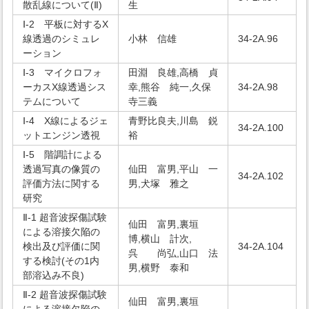
散乱線について(Ⅱ)
生
Ⅰ-2 平板に対するX
線透過のシミュレ
小林 信雄
34-2A.96
ーション
Ⅰ-3 マイクロフォ
田淵 良雄,高橋 貞
ーカスX線透過シス
幸,熊谷 純一,久保
34-2A.98
テムについて
寺三義
Ⅰ-4 X線によるジェ
青野比良夫,川島 鋭
34-2A.100
ットエンジン透視
裕
Ⅰ-5 階調計による
透過写真の像質の
仙田 富男,平山 一
34-2A.102
評価方法に関する
男,犬塚 雅之
研究
Ⅱ-1 超音波探傷試験
仙田 富男,裏垣
による溶接欠陥の
博,横山 計次,
検出及び評価に関
34-2A.104
呉 尚弘,山口 法
する検討(その1内
男,横野 泰和
部溶込み不良)
Ⅱ-2 超音波探傷試験
仙田 富男,裏垣