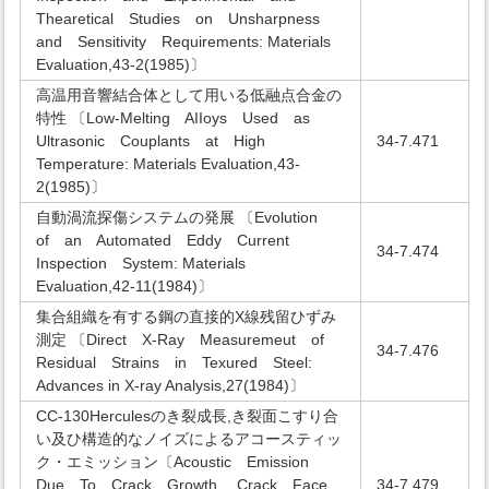
Thearetical Studies on Unsharpness
and Sensitivity Requirements: Materials
Evaluation,43-2(1985)〕
高温用音響結合体として用いる低融点合金の
特性 〔Low-Melting AIIoys Used as
Ultrasonic Couplants at High
34-7.471
Temperature: Materials Evaluation,43-
2(1985)〕
自動渦流探傷システムの発展 〔Evolution
of an Automated Eddy Current
34-7.474
Inspection System: Materials
Evaluation,42-11(1984)〕
集合組織を有する鋼の直接的X線残留ひずみ
測定 〔Direct X-Ray Measuremeut of
34-7.476
Residual Strains in Texured Steel:
Advances in X-ray Analysis,27(1984)〕
CC-130Herculesのき裂成長,き裂面こすり合
い及ひ構造的なノイズによるアコースティッ
ク・エミッション〔Acoustic Emission
Due To Crack Growth, Crack Face
34-7.479