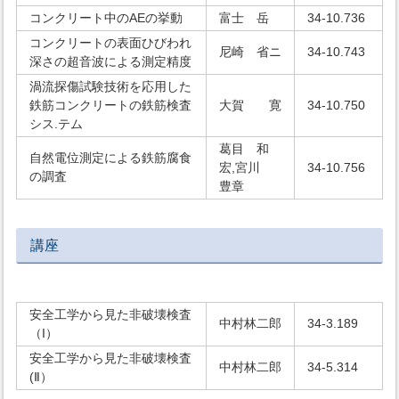
コンクリート中のAEの挙動
富士 岳
34-10.736
コンクリートの表面ひびわれ
尼崎 省ニ
34-10.743
深さの超音波による測定精度
渦流探傷試験技術を応用した
鉄筋コンクリートの鉄筋検査
大賀 寛
34-10.750
シス.テム
葛目 和
自然電位測定による鉄筋腐食
宏,宮川
34-10.756
の調査
豊章
講座
安全工学から見た非破壊検査
中村林二郎
34-3.189
（I）
安全工学から見た非破壊検査
中村林二郎
34-5.314
(Ⅱ）