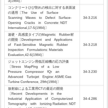
3(1984)〕
コンクリートひび割れの検出に対する表面波
の適用〔The Use of Surface
Scanning Waves to Defect Surface-
34-3.216
Opening Cracks in Concrete: NDT
International,17-5(1984)〕
速硬・高感度タイプのMagnetic Rubber材
の開発〔Development and Applications
of Fast-Sensitive Magnetic Rubber
34-3.218
Inspection Formulations: Materials
Evaluation,42-6(1984)〕
ジェットエンジン用低圧縮機の応力評価
〔Stress MapPing of a Low
Pressure Compressor fQr an
34-3.230
Advanced Turbojet Engine: ASME Gas
Turbine Conference, 29th(1984)〕
放射線による工業用CTの最近の開発
〔Recent Developments in the
Industrial Application of Computerized
34-4.286
Tomography with Ionizing Radiation: NDT