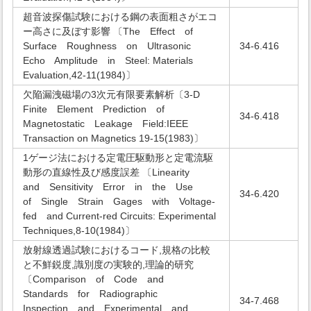
超音波探傷試験における鋼の表面粗さがエコ
ー高さに及ぼす影響 〔The Effect of
Surface Roughness on Ultrasonic
34-6.416
Echo Amplitude in Steel: Materials
Evaluation,42-11(1984)〕
欠陥漏洩磁場の3次元有限要素解析〔3-D
Finite Element Prediction of
34-6.418
Magnetostatic Leakage Field:IEEE
Transaction on Magnetics 19-15(1983)〕
1ゲージ法における定電圧駆動形と定電流駆
動形の直線性及び感度誤差 〔Linearity
and Sensitivity Error in the Use
34-6.420
of Single Strain Gages with Voltage-
fed and Current-red Circuits: Experimental
Techniques,8-10(1984)〕
放射線透過試験におけるコード,規格の比較
と不鮮鋭度,識別度の実験的,理論的研究
〔Comparison of Code and
Standards for Radiographic
34-7.468
Inspection and Experimental and