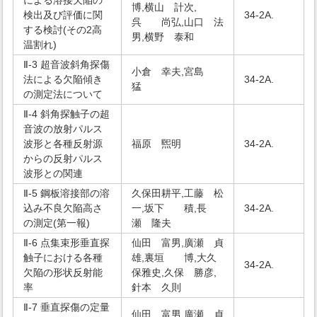
による溶接欠陥の
博,横山 計次,
検出及び評価に関
34-2A.
呉 尚弘,山口 法
する検討(その2高
男,横野 泰和
温割れ)
Ⅱ-3 超音波斜角探傷
小倉 幸夫,宮島
法による欠陥傾き
34-2A.
猛
の測定法について
Ⅱ-4 斜角探触子の超
音波の放射パルス
波形と各種反射源
福原 煕明
34-2A.
からの反射パルス
波形との関連
Ⅱ-5 鋼板溶接部の溶
久保田耕平,工藤 松
込み不良欠陥高さ
一,坂下 積,長
34-2A.
の測定(第一報)
瀬 隆夫
Ⅱ-6 点集束形垂直探
仙田 富男,廣瀬 貞
触子における各種
雄,裏垣 博,大久
34-2A.
欠陥の形状反射能
保雅史,久保 勝彦,
率
針本 久則
Ⅱ-7 垂直探傷の定量
仙田 富男,廣瀬 貞