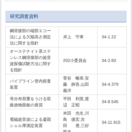
研究調査資料
鋼溶接部の端部エコー
法による欠陥高さ測定
岸上 守孝
34-1.22
法に関する指針
オーステナイト系ステ
ンレス鋼溶接部の超音
202小委員会
34-2.60
波探傷試験方法に関す
る指針
菅谷 暢恭,安
パイプライン管内探査
藤 静吾,山田
34-4.379
装置
義洋
等分布荷重をうける双
平田 利英,渡
34-8.545
曲放物面板の座屈
辺 正昭
米田 光生,川
電磁超音波による凝固
島 捷宏,吉
34-11.815
シェル厚測定装置
田 透,三好
哲夫