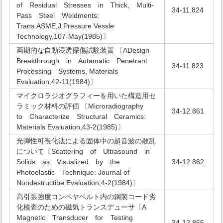
of Residual Stresses in Thick, Multi-
34-11.824
Pass Steel Weldments:
Trans.ASME,J.Pressure Vessle
Technology,107-May(1985)〕
画期的な自動浸透探傷試験装置 〔ADesign
Breakthrough in Autamatic Penetrant
34-11.823
Processing Systems, Materials
Evaluation,42-11(1984)〕
マイクロラジオグラフィーを用いた構造用セ
ラミック材料の評価 〔Microradiography
34-12.861
to Characterize Structural Ceramics:
Materials Evaluation,43-2(1985)〕
光弾性可視化法による固体中の超音波の散乱
について〔Scattering of Ultrasound in
Solids as Visualized by the
34-12.862
Photoelastic Technique: Journal of
Nondestructibe Evaluation,4-2(1984)〕
高引張強度コンベヤベルト内の鋼製コード劣
化検査のための磁気トランスデューサ〔A
Magnetic Transducer for Testing
34-12.866