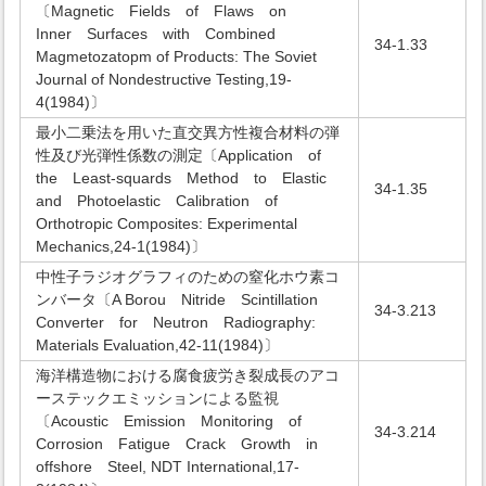
〔Magnetic Fields of Flaws on
Inner Surfaces with Combined
34-1.33
Magmetozatopm of Products: The Soviet
Journal of Nondestructive Testing,19-
4(1984)〕
最小二乗法を用いた直交異方性複合材料の弾
性及び光弾性係数の測定〔Application of
the Least-squards Method to Elastic
34-1.35
and Photoelastic Calibration of
Orthotropic Composites: Experimental
Mechanics,24-1(1984)〕
中性子ラジオグラフィのための窒化ホウ素コ
ンバータ〔A Borou Nitride Scintillation
34-3.213
Converter for Neutron Radiography:
Materials Evaluation,42-11(1984)〕
海洋構造物における腐食疲労き裂成長のアコ
ーステックエミッションによる監視
〔Acoustic Emission Monitoring of
34-3.214
Corrosion Fatigue Crack Growth in
offshore Steel, NDT International,17-