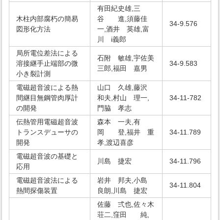
有田紀史雄,三
木柱内部腐朽の簡易
谷 進,須藤佳
34-9.576
図形化方法
一,酒井 英雄,富
川 i義郎
局所電位差法による
石附 敏雄,宇佐美
溶接継手止端部の微
34-9.583
三郎,福田 嘉男
小き裂計測
電磁超音波による熱
山口 久雄,藤沢
間継目無鋼管肉厚計
和夫,村山 理一,
34-11-782
の開発
門脇 孝志
伝熱管用電磁超音波
森本 一夫,有
トランスデューサの
岡 登,福井 重
34-11.789
開発
孝,渡辺喜彦
電磁超音波の基礎と
川島 捷宏
34-11.796
応用
電磁超音波法による
岩井 邦夫,小島
34-11.804
熱間探傷装置
良朗,川島 捷宏
佐藤 弍也,佐々木
荘二,窪田 純,