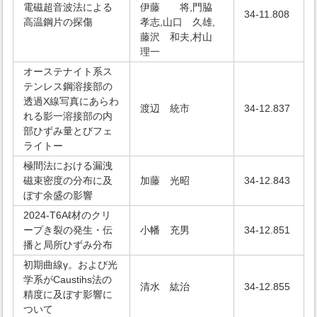
電磁超音波法による
伊藤 将,門脇
34-11.808
高温鋼片の探傷
孝志,山口 久雄,
藤沢 和夫,村山
理一
オーステナイト系ス
テンレス鋼溶接部の
透過X線写真にあらわ
渡辺 統市
34-12.837
れる影一溶接部の内
部ひずみ量とびフェ
ライトー
極間法における漏洩
磁束密度の分布に及
加藤 光昭
34-12.843
ぼす余盛の影響
2024-T6Aℓ材のクリ
ープき裂の発生・伝
小幡 充男
34-12.851
播と局所ひずみ分布
初期曲線γ。および光
学系がCaustihs法の
清水 紘治
34-12.855
精度に及ぼす影響に
ついて