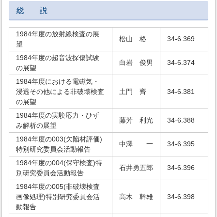
総 説
1984年度の放射線検査の展
松山 格
34-6.369
望
1984年度の超音波探傷試験
白岩 俊男
34-6.374
の展望
1984年度における電磁気・
浸透その他による非破壊検査
土門 齊
34-6.381
の展望
1984年度の実験応力・ひず
藤芳 利光
34-6.388
み解析の展望
1984年度の003(欠陥材評価)
中澤 一
34-6.395
特別研究委員会活動報告
1984年度の004(保守検査)特
石井勇五郎
34-6.396
別研究委員会活動報告
1984年度の005(非破壊検査
画像処理)特別研究委員会活
高木 幹雄
34-6.398
動報告