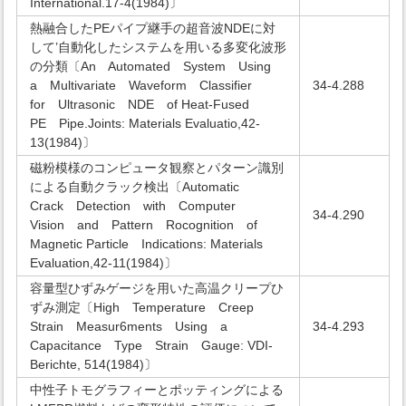
International.17-4(1984)〕
熱融合したPEパイプ継手の超音波NDEに対
して’自動化したシステムを用いる多変化波形
の分類〔An Automated System Using
a Multivariate Waveform Classifier
34-4.288
for Ultrasonic NDE of Heat-Fused
PE Pipe.Joints: Materials Evaluatio,42-
13(1984)〕
磁粉模様のコンピュータ観察とパターン識別
による自動クラック検出〔Automatic
Crack Detection with Computer
34-4.290
Vision and Pattern Rocognition of
Magnetic Particle Indications: Materials
Evaluation,42-11(1984)〕
容量型ひずみゲージを用いた高温クリープひ
ずみ測定〔High Temperature Creep
Strain Measur6ments Using a
34-4.293
Capacitance Type Strain Gauge: VDI-
Berichte, 514(1984)〕
中性子トモグラフィーとポッティングによる