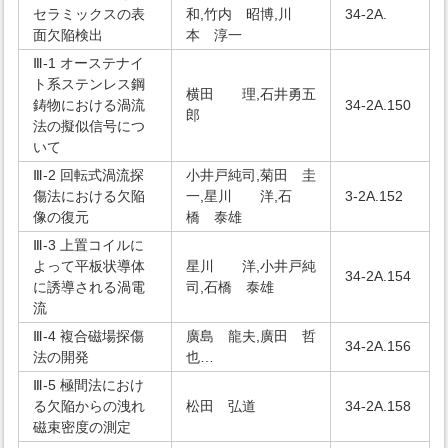
セラミックスの表
和,竹内 昭博,川
34-2A.
面欠陥検出
本 淳一
Ⅲ-1 オーステナイ
ト系ステンレス鋼
横田 理,石井勇五
鋳物における渦流
34-2A.150
郎
法の擬似信号につ
いて
Ⅲ-2 回転式渦流探
小井戸純司,菊田 圭
傷法における欠陥
一,星川 洋,石
3-2A.152
像の復元
橋 泰雄
Ⅲ-3 上置コイルに
よって平板状導体
星川 洋,小井戸純
34-2A.154
に誘導される渦電
司,石橋 泰雄
流
Ⅲ-4 複合磁場探傷
廣島 龍夫,廣田 哲
34-2A.156
法の開発
也…
Ⅲ-5 極間法におけ
る欠陥からの洩れ
松田 弘道
34-2A.158
磁束密度の測定