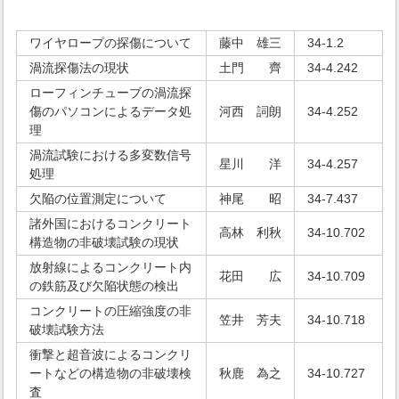
ワイヤロープの探傷について
藤中 雄三
34-1.2
渦流探傷法の現状
土門 齊
34-4.242
ローフィンチューブの渦流探
傷のパソコンによるデータ処
河西 詞朗
34-4.252
理
渦流試験における多変数信号
星川 洋
34-4.257
処理
欠陥の位置測定について
神尾 昭
34-7.437
諸外国におけるコンクリート
高林 利秋
34-10.702
構造物の非破壊試験の現状
放射線によるコンクリート内
花田 広
34-10.709
の鉄筋及び欠陥状態の検出
コンクリートの圧縮強度の非
笠井 芳夫
34-10.718
破壊試験方法
衝撃と超音波によるコンクリ
ートなどの構造物の非破壊検
秋鹿 為之
34-10.727
査