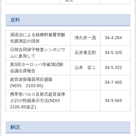
資料
渦流法による核燃料被覆管酸
津久井一茂
34-4.264
化膜測定の現状
日韓合同保守検査シンポジウ
石井勇五郎
34-5.320
ムに参加して
第3回ヨーロッパ非破壊試験
山本 征ニ
34-5.322
会議出席報告
超音波探傷器用目盛版
34-7.465
(NDIS 2103-85)
携帯形パルス反射式超音波厚
さ計の性能表示方法(NDIS
34-9.569
2105-85改正)
解説