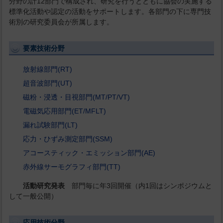
分野の計12部門で構成され、研究を行うとともに協会の実施する
標準化活動や認定の活動をサポートします。各部門の下に専門技
術別の研究委員会が所属します。
要素技術分野
放射線部門(RT)
超音波部門(UT)
磁粉・浸透・目視部門(MT/PT/VT)
電磁気応用部門(ET/MFLT)
漏れ試験部門(LT)
応力・ひずみ測定部門(SSM)
アコースティック・エミッション部門(AE)
赤外線サーモグラフィ部門(TT)
活動研究発表
部門毎に年3回開催（内1回はシンポジウムと
して一般公開）
応用技術分野