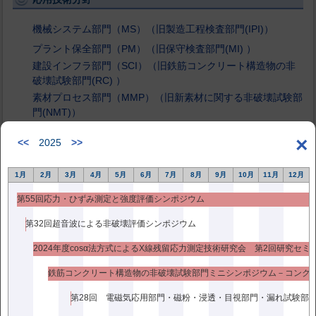
機械システム部門（MS）（旧製造工程検査部門(IPI)）
プラント保全部門（PM）（旧保守検査部門(MI) ）
建設インフラ部門（SCI）（旧鉄筋コンクリート構造物の非
破壊試験部門(RC) ）
素材プロセス部門（MMP）（旧新素材に関する非破壊試験部
門(NMT)）
活動研究発表
部門毎に年3回開催（内1回はシンポジウムと
×
<<
2025
>>
して一般公開）
1月
2月
3月
4月
5月
6月
7月
8月
9月
10月
11月
12月
第55回応力・ひずみ測定と強度評価シンポジウム
研究会案内
第32回超音波による非破壊評価シンポジウム
部門の他にさらに自由な立場で新規研究を行う（2年間の有効期
2024年度cosα法方式によるX線残留応力測定技術研究会 第2回研究セミ
限）以下の2つのテーマの研究が活動中です。
cosα法方式によるＸ線残留応力測定技術研究会
活動・研究発表
テーマ毎に年3〜4回開催