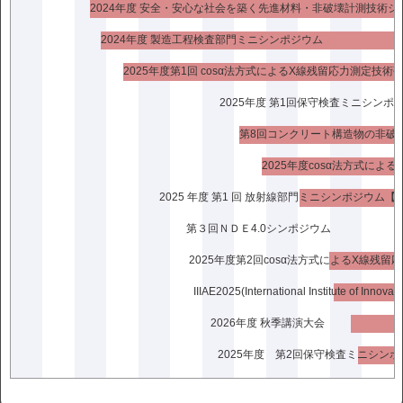
2024年度 安全・安心な社会を築く先進材料・非破壊計測技術シ
過去の研究会活動案内
2024年度 製造工程検査部門ミニシンポジウム
2025年度第1回 cosα法方式によるX線残留応力測定技術
電場情報活用研究会
レーザー超音波・先端検査計測技術活用研究会
2025年度 第1回保守検査ミニシンポ
非線形現象を利用した非破壊検査・材料評価研究会
超音波計測に関する萌芽技術研究会
2025年度cosα法方式に
cos α法方式X線残留応力測定法研究会
2025 年度 第1 回 放射線部門ミニシンポジウム【
先進超音波計測に関する萌芽技術研究会
cosα法及び二次元検出器によるＸ線応力測定法研究会
第３回ＮＤＥ4.0シンポジウム
先進センシング技術とデータ処理に関する萌芽研究会
cosα法方式のＸ線残留応力測定法研究会
cosα法方式によるＸ線残留応力測定技術研究会
2026年度 秋季講演大会
2025年度 第2回保守検査ミニシン
お知らせ・活動案内・シンポジウム関連