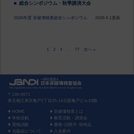
総合シンポジウム・秋季講演大会
2026年度 非破壊検査総合シンポジウム
2026.6.1更新
2
3
77
次へ »
1
…
〒136-0071
東京都江東区亀戸2丁目25-14京阪亀戸ビル10階
HOME
非破壊検査とは
学術活動
教育活動・講習会
資格試験
書籍･試験片･頒布品
当協会について
入会案内