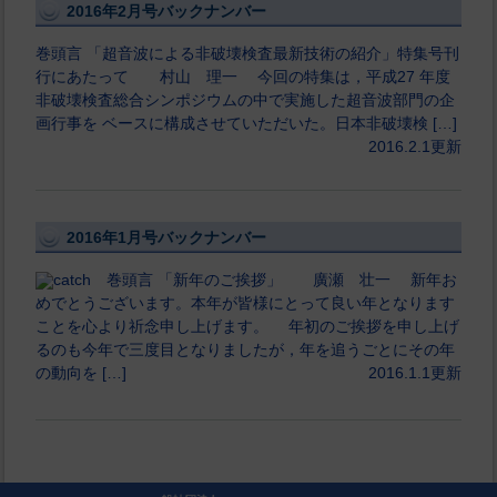
2016年2月号バックナンバー
巻頭言 「超音波による非破壊検査最新技術の紹介」特集号刊
行にあたって 村山 理一 今回の特集は，平成27 年度
非破壊検査総合シンポジウムの中で実施した超音波部門の企
画行事を ベースに構成させていただいた。日本非破壊検 […]
2016.2.1更新
2016年1月号バックナンバー
巻頭言 「新年のご挨拶」 廣瀬 壮一 新年お
めでとうございます。本年が皆様にとって良い年となります
ことを心より祈念申し上げます。 年初のご挨拶を申し上げ
るのも今年で三度目となりましたが，年を追うごとにその年
の動向を […]
2016.1.1更新