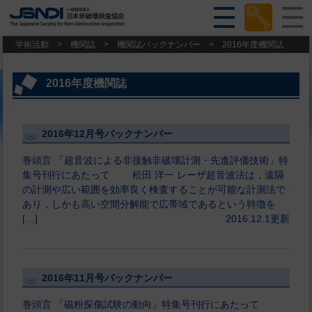
学術活動
>
機関誌
>
機関誌バックナンバー
>
2016年度機関誌
2016年度機関誌
2016年12月号バックナンバー
巻頭言 「超音波による非接触非破壊計測・先進評価技術」特
集号刊行にあたって 松田 洋一 レーザ超音波法は，遠隔
の計測や広い範囲を効率良く検査することが可能な計測法で
あり，しかも高い空間分解能で広帯域であるという特徴を
[…]
2016.12.1更新
2016年11月号バックナンバー
巻頭言 「磁粉探傷試験の動向」特集号刊行にあたって