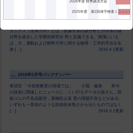
2026年度 秋季講演大会
2025年度 第2回保守検査ミニシン
2016年4月号バックナンバー
巻頭言 「歯科バイオメカニクス」 坂本 信 バイオメ
カニクス（生体力学）とは，医歯学系の諸分野と力学系の諸
分野を統合した学際的研究分 野と定義できる。簡潔にいえ
ば，力，運動および材料力学に関する物理・工学的手法を生
体 […]
2016.4.1更新
2016年3月号バックナンバー
巻頭言 「今技術教育の現場では」 小堀 修身 昨今
の技術に関連したニュースに，くい打ちデータの改ざん，防
振ゴムの不良品販売，落橋防止装 置の溶接不良などがある。
いずれも一昔前のような技術的未熟さから出たものではなく
[…]
2016.3.1更新