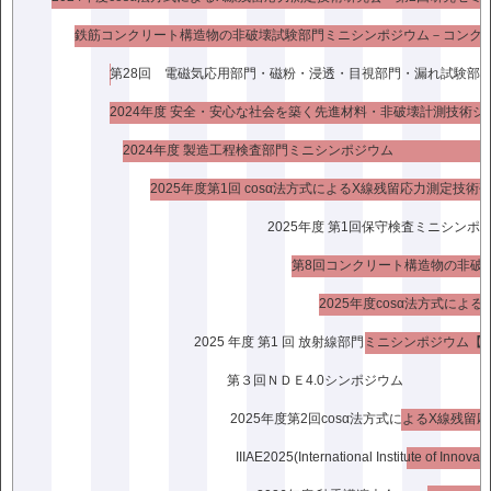
2016年6月号バックナンバー
2024年度 安全・安心な社会を築く先進材料・非破壊計測技術シ
巻頭言 「人に学ぶ画像センシング技術の最新動向」 特集号
2024年度 製造工程検査部門ミニシンポジウム
刊行にあたって 林 純一郎 近年の高齢化社会に伴い，
生産現場では人的コスト削減が課題となり検査員の労力軽減
2025年度第1回 cosα法方式によるX線残留応力測定技術
や自動化された検査装置などが求められています。また計算
[…]
2016.6.1更新
2025年度 第1回保守検査ミニシンポ
2025年度cosα法方式に
2016年5月号バックナンバー
2025 年度 第1 回 放射線部門ミニシンポジウム【
巻頭言 「原発事故に対応する放射線の計測と可視化，原発建
屋内の状況把握」特集号刊行にあたって 上村 博
第３回ＮＤＥ4.0シンポジウム
2011年3月11日の東北地方太平洋沖地震から，早5 年が
経過しました。当日，私は茨城県北部の工 場に居り […]
2016.5.1更新