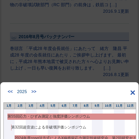
物の非破壊試験部門（RC 部門）の前身は，鉄筋コ […]
2016.9.1更新
2016年8月号バックナンバー
巻頭言 「平成28 年度会長就任」にあたって 緒方 隆昌 平
成28 年度の会長就任にあたり，ご挨拶申し上げます。 最初
に，平成28 年熊本地震で被災された方々へ心よりお見舞い申
し上げ，一日も早い復興をお祈り致します。 […]
2016.8.1更新
×
<<
2025
>>
2016年7月号バックナンバー
1月
2月
3月
4月
5月
6月
7月
8月
9月
10月
11月
12月
巻頭言 「近未来の複合材料」 特集号刊行にあたって 松
第55回応力・ひずみ測定と強度評価シンポジウム
嶋 正道 複合材料は異なる材料を組み合わせることにより，
各々の特性以上の向上が得られた材料です。強化材は固くて
第32回超音波による非破壊評価シンポジウム
強い性質を持っており，これを樹脂などで固めて成形したも
[…]
2016.7.1更新
2024年度cosα法方式によるX線残留応力測定技術研究会 第2回研究セミ