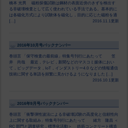
橋本 光男 磁粉探傷試験は鋼材の表面近傍のきずを検出す
る非破壊検査として広く使われている手法である。基本的に
は各磁化方式により試験体を磁化し，目的に応じた磁粉を適
[…]
2016.11.1更新
2016年10月号バックナンバー
巻頭言 「保守検査の最前線」特集号刊行にあたって 笠
井 尚哉 最近，テレビ，新聞などのマスコミ媒体におい
て，ビッグデータ，IoT，インダストリー4.0 などの情報通信
技術に関する単語を頻繁に見かけるようになりました […]
2016.10.1更新
2016年9月号バックナンバー
巻頭言 「衝撃弾性波法による非破壊試験の高度化と信頼性向
上に関する取組み」特集号刊行にあたって 緒方 隆昌 ＜
RC 部門と調査研究，標準化活動＞ 鉄筋コンクリート構造