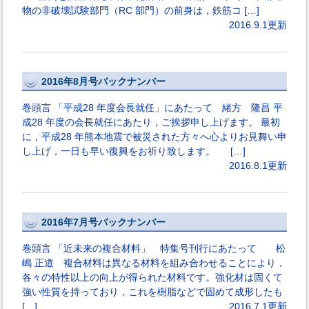
物の非破壊試験部門（RC 部門）の前身は，鉄筋コ […]
2016.9.1更新
2016年8月号バックナンバー
巻頭言 「平成28 年度会長就任」にあたって 緒方 隆昌 平
成28 年度の会長就任にあたり，ご挨拶申し上げます。 最初
に，平成28 年熊本地震で被災された方々へ心よりお見舞い申
し上げ，一日も早い復興をお祈り致します。 […]
2016.8.1更新
2016年7月号バックナンバー
巻頭言 「近未来の複合材料」 特集号刊行にあたって 松
嶋 正道 複合材料は異なる材料を組み合わせることにより，
各々の特性以上の向上が得られた材料です。強化材は固くて
強い性質を持っており，これを樹脂などで固めて成形したも
[…]
2016.7.1更新