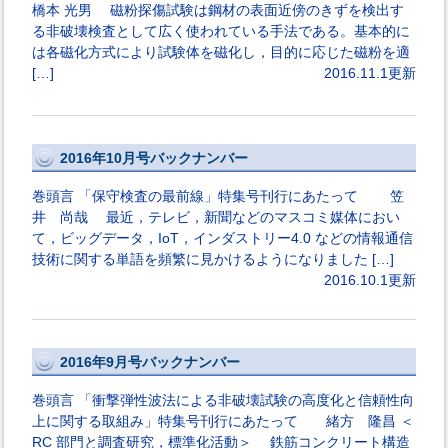
橋本 光男 磁粉探傷試験は鋼材の表面近傍のきずを検出す
る非破壊検査として広く使われている手法である。基本的に
は各磁化方式により試験体を磁化し，目的に応じた磁粉を適
[…]
2016.11.1更新
2016年10月号バックナンバー
巻頭言 「保守検査の最前線」特集号刊行にあたって 笠
井 尚哉 最近，テレビ，新聞などのマスコミ媒体におい
て，ビッグデータ，IoT，インダストリー4.0 などの情報通信
技術に関する単語を頻繁に見かけるようになりました […]
2016.10.1更新
2016年9月号バックナンバー
巻頭言 「衝撃弾性波法による非破壊試験の高度化と信頼性向
上に関する取組み」特集号刊行にあたって 緒方 隆昌 ＜
RC 部門と調査研究，標準化活動＞ 鉄筋コンクリート構造