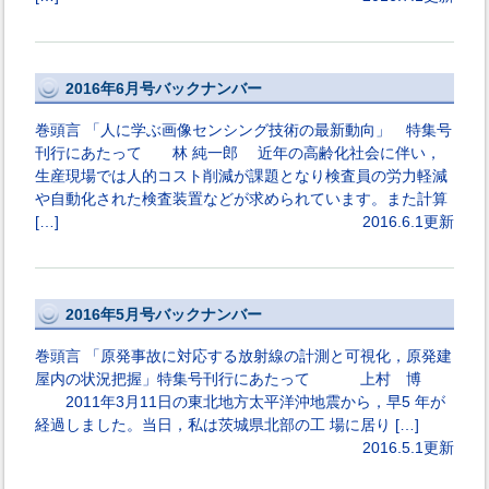
2016年6月号バックナンバー
巻頭言 「人に学ぶ画像センシング技術の最新動向」 特集号
刊行にあたって 林 純一郎 近年の高齢化社会に伴い，
生産現場では人的コスト削減が課題となり検査員の労力軽減
や自動化された検査装置などが求められています。また計算
[…]
2016.6.1更新
2016年5月号バックナンバー
巻頭言 「原発事故に対応する放射線の計測と可視化，原発建
屋内の状況把握」特集号刊行にあたって 上村 博
2011年3月11日の東北地方太平洋沖地震から，早5 年が
経過しました。当日，私は茨城県北部の工 場に居り […]
2016.5.1更新