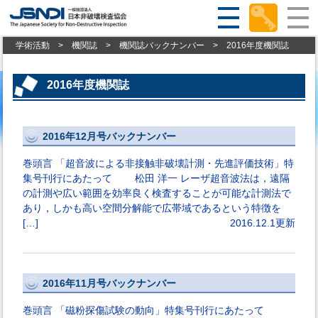
学術活動
>
機関誌
>
機関誌バックナンバー
>
2016年度機関誌
2016年度機関誌
2016年12月号バックナンバー
巻頭言 「超音波による非接触非破壊計測・先進評価技術」特
集号刊行にあたって 松田 洋一 レーザ超音波法は，遠隔
の計測や広い範囲を効率良く検査することが可能な計測法で
あり，しかも高い空間分解能で広帯域であるという特徴を
[…]
2016.12.1更新
2016年11月号バックナンバー
巻頭言 「磁粉探傷試験の動向」特集号刊行にあたって