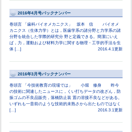
2016年4月号バックナンバー
巻頭言 「歯科バイオメカニクス」 坂本 信 バイオメ
カニクス（生体力学）とは，医歯学系の諸分野と力学系の諸
分野を統合した学際的研究分 野と定義できる。簡潔にいえ
ば，力，運動および材料力学に関する物理・工学的手法を生
体 […]
2016.4.1更新
2016年3月号バックナンバー
巻頭言 「今技術教育の現場では」 小堀 修身 昨今
の技術に関連したニュースに，くい打ちデータの改ざん，防
振ゴムの不良品販売，落橋防止装 置の溶接不良などがある。
いずれも一昔前のような技術的未熟さから出たものではなく
[…]
2016.3.1更新