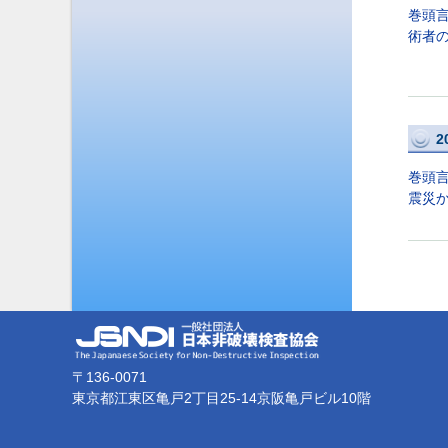
巻頭
術者
2
巻頭
震災か
〒136-0071
東京都江東区亀戸2丁目25-14京阪亀戸ビル10階