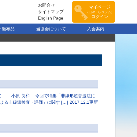
お問合せ
マイページ
サイトマップ
（旧WEBシステム）
ログイン
English Page
･頒布品
当協会について
入会案内
て― 小原 良和 今回で特集「非線形超音波法に
る非破壊検査・評価」に関す […]
2017.12.1更新