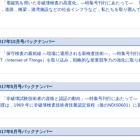
言 「電磁気を用いた非破壊検査の高度化」―特集号刊行にあたって― 
り，道路，橋梁，港湾施設などの社会インフラなど，私たちを取り囲んでい
017年10月号バックナンバー
言 「保守検査の最前線 ―現場に適用される新検査技術―」―特集号刊
oT（Internet of Things）を取り込み，戦略的な産業競争力の強化に取り
017年9月号バックナンバー
言 「非破壊試験技術者の資格と認証の動向」―特集号刊行にあたって
度は，1969 年に非破壊検査技術者技量認定規程（後のNDIS0601）に
017年8月号バックナンバー