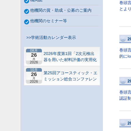
巻頭
とよ
他機関の賞・助成・公募のご案内
他機関のセミナー等
>>学術活動カレンダー表示
2
巻頭
08月
2026年度第1回「2次元検出
26
的にI
水
器を用いた材料評価の実用化
2026
研究会」研究セミナー
10月
第25回アコースティック・エ
26
月
ミッション総合コンファレン
2
2026
ス－“音や振動”で拓くNDEの
最前線－【札幌】
巻頭
認証制
2