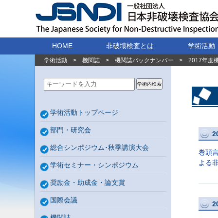
HOME
非破壊検査とは
学術活動
学術活動
>
機関誌
>
機関誌バックナンバー
>
2017年度
学術内検索
学術活動トップページ
部門・研究会
2
総合シンポジウム･秋季講演大会
巻頭
よる非
学術セミナー・シンポジウム
奨励金・助成金・論文賞
国際会議
2
機関誌