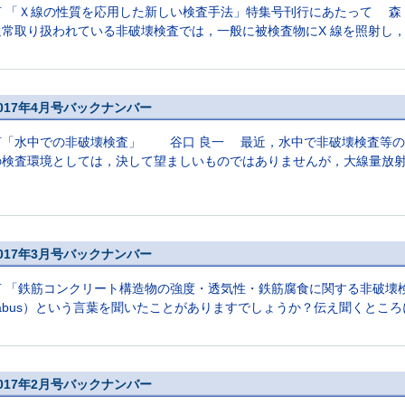
言 「Ｘ線の性質を応用した新しい検査手法」特集号刊行にあたって 
常取り扱われている非破壊検査では，一般に被検査物にX 線を照射し，被
017年4月号バックナンバー
言「水中での非破壊検査」 谷口 良一 最近，水中で非破壊検査等の
の検査環境としては，決して望ましいものではありませんが，大線量放射線
017年3月号バックナンバー
言 「鉄筋コンクリート構造物の強度・透気性・鉄筋腐食に関する非破
llabus）という言葉を聞いたことがありますでしょうか？伝え聞くところ
017年2月号バックナンバー