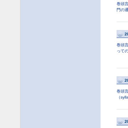
巻頭
門の通
2
巻頭
って
2
巻頭
（sy
2