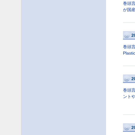
巻頭言
が国
2
巻頭言
Pla
2
巻頭
ント
2