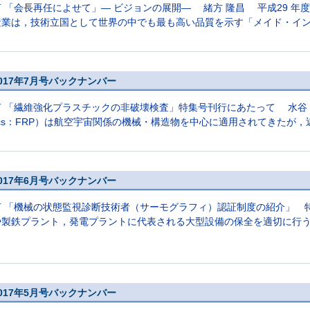
 「会長再任によせて」― ビジョンの展開― 緒方 隆昌 平成29 
産業は，技術立国として世界の中でも最も高い品質を示す「メイド・イン・
017年7月号バックナンバー
 「繊維強化プラスチックの非破壊検査」特集号刊行にあたって 水谷 義弘 繊
stics：FRP）は航空宇宙関係の機械・構造物を中心に適用されてきたが，近 
017年6月号バックナンバー
言 「機械の状態監視診断技術者（サーモグラフィ）認証制度の紹介」 
や製鉄プラント，発電プラントに代表される大型設備の保全を適切に行うこ
017年5月号バックナンバー