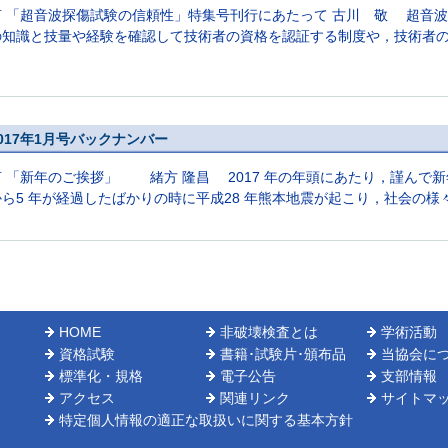
言 「超音波探傷試験の信頼性」特集号刊行にあたって 古川 敬 超音
の知識と技量や経験を確認して技術者の資格を認証する制度や，技術者の技
017年1月号バックナンバー
言 「新年のご挨拶」 緒方 隆昌 2017 年の年頭にあたり，謹んで
ら5 年が経過したばかりの時に平成28 年熊本地震が起こり，社会の様々
HOME
非破壊検査とは
学術活動
資格試験
書籍･試験片･頒布品
当協会に
標準化・規格
電子公告
支部情報
アクセス
関連リンク
サイトマ
特定個人情報の適正な取扱いに関する基本方針